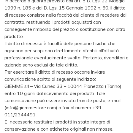
In accordo a quanto previsto dall'art. 5 D. Lgs. 22 Maggio
1999 n. 185 e dal D. Lgs. 15 Gennaio 1992 n. 50, il diritto
di recesso consiste nella facoltà del cliente di recedere dal
contratto, restituendo i prodotti acquistati con
conseguente rimborso del prezzo o sostituzione con altro
prodotto.
Il diritto di recesso è facoltà delle persone fisiche che
agiscono per scopi non direttamente riferibili all’attività
professionale eventualmente svolta. Pertanto, rivenditori e
aziende sono esclusi da tale diritto.
Per esercitare il diritto di recesso occorre inviare
comunicazione scritta al seguente indirizzo:
GIEMME srl – Via Cuneo 33 – 10044 Pianezza (Torino)
entro 10 giorni dal ricevimento dei prodotti. Tale
comunicazione può essere inviata tramite posta, e-mail
(info@giemmestore.com) o fax al numero +39
011/2344491.
E' necessario restituire i prodotti in stato integro di
conservazione e con etichette originali non rimosse.