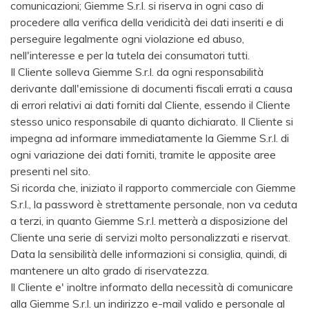
comunicazioni; Giemme S.r.l. si riserva in ogni caso di
procedere alla verifica della veridicità dei dati inseriti e di
perseguire legalmente ogni violazione ed abuso,
nell'interesse e per la tutela dei consumatori tutti.
Il Cliente solleva Giemme S.r.l. da ogni responsabilità
derivante dall'emissione di documenti fiscali errati a causa
di errori relativi ai dati forniti dal Cliente, essendo il Cliente
stesso unico responsabile di quanto dichiarato. Il Cliente si
impegna ad informare immediatamente la Giemme S.r.l. di
ogni variazione dei dati forniti, tramite le apposite aree
presenti nel sito.
Si ricorda che, iniziato il rapporto commerciale con Giemme
S.r.l., la password è strettamente personale, non va ceduta
a terzi, in quanto Giemme S.r.l. metterà a disposizione del
Cliente una serie di servizi molto personalizzati e riservat.
Data la sensibilità delle informazioni si consiglia, quindi, di
mantenere un alto grado di riservatezza.
Il Cliente e' inoltre informato della necessità di comunicare
alla Giemme S.r.l. un indirizzo e-mail valido e personale al