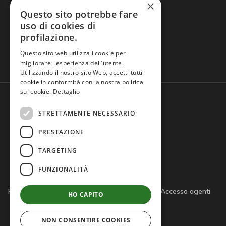
×
Questo sito potrebbe fare
uso di cookies di
profilazione.
Domande frequenti
Questo sito web utilizza i cookie per
migliorare l'esperienza dell'utente.
Utilizzando il nostro sito Web, accetti tutti i
cookie in conformità con la nostra politica
sui cookie.
Dettaglio
STRETTAMENTE NECESSARIO
PRESTAZIONE
TARGETING
FUNZIONALITÀ
Privacy policy
Cookie policy
Note legali
Accesso agenti
HO CAPITO
Accesso tutor
NON CONSENTIRE COOKIES